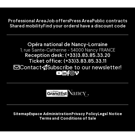
Professional Area
Job offers
Press Area
Public contracts
Shared mobility
Find your orders
I have a discount code
Opéra national de Nancy-Lorraine
1, rue Sainte-Catherine - 54000 Nancy FRANCE
Reception desk: (+33)3.83.85.33.20
Ticket office: (+33)3.83.85.33.11
Contact
Subscribe to our newsletter!
Youtube
Linkedin
Facebook
Instagram
Vimeo
Professional Area
Job offers
Press Area
Public contracts
Shared mobility
Find your orders
I have a discount code
Contact
Subscribe to our newsletter!
Sitemap
Espace Administration
Privacy Policy
Legal Notice
Terms and Conditions of Sale
Youtube
Linkedin
Facebook
Instagram
Vimeo