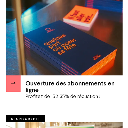
Your visit
Visites guidées
Carpooling
Accessibility
Privatisation
FAQ
Ouverture des abonnements en
ligne
Profitez de 15 à 35% de réduction !
SPONSORSHIP