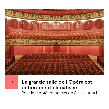
Agenda
Opéra national de Nancy-Lorraine
The History
Who are we?
Nancy Opera Xperience
Activity reports and deliberations
Citizens' Opera
Education
La grande salle de l'Opéra est
Solidarities
Environmental responsibility
entièrement climatisée !
Apprentice Training Centre
Pour les représentations de Oh La La La !
Artistic emergence
News