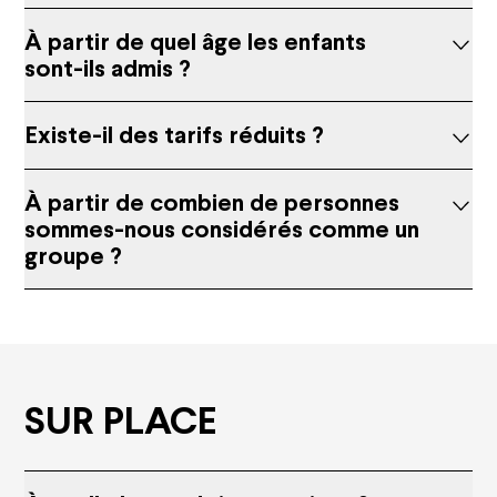
Support us
À partir de quel âge les enfants
sont-ils admis ?
Corporate sponsors
Private sponsors
Projects
Existe-il des tarifs réduits ?
They support us
Subscriptions and offers
À partir de combien de personnes
sommes-nous considérés comme un
Subscriptions
groupe ?
Gift cards
Shop
Family offers
Groups and companies offers
Young offers
Practical information
SUR PLACE
How to book
Ticket prices and seating plans
Your visit