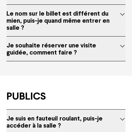
Agenda
Le nom sur le billet est différent du
mien, puis-je quand même entrer en
salle ?
Opéra national de Nancy-Lorraine
The History
Je souhaite réserver une visite
Who are we?
guidée, comment faire ?
Nancy Opera Xperience
Activity reports and deliberations
Citizens' Opera
Education
Solidarities
PUBLICS
Environmental responsibility
Apprentice Training Centre
Artistic emergence
Je suis en fauteuil roulant, puis-je
News
accéder à la salle ?