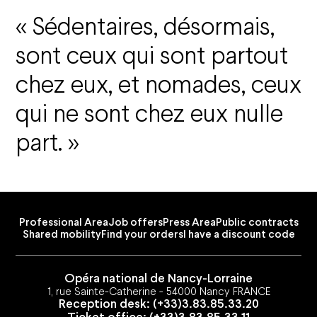
Sédentaires, désormais,
sont ceux qui sont partout
chez eux, et nomades, ceux
qui ne sont chez eux nulle
part.
Professional Area
Job offers
Press Area
Public contracts
Shared mobility
Find your orders
I have a discount code
Opéra national de Nancy-Lorraine
1, rue Sainte-Catherine - 54000 Nancy FRANCE
Reception desk: (+33)3.83.85.33.20
Ticket office: (+33)3.83.85.33.11