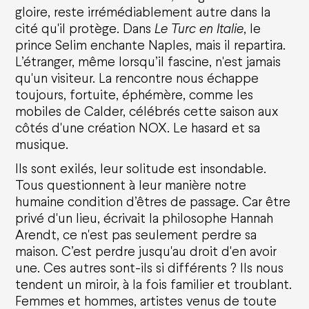
gloire, reste irrémédiablement autre dans la
Opéra national de Nancy-Lorraine
cité qu'il protège. Dans
Le Turc en Italie
, le
prince Selim enchante Naples, mais il repartira.
The History
Who are we?
L’étranger, même lorsqu’il fascine, n'est jamais
Nancy Opera Xperience
qu'un visiteur. La rencontre nous échappe
Activity reports and deliberations
toujours, fortuite, éphémère, comme les
mobiles de Calder, célébrés cette saison aux
Citizens' Opera
côtés d'une création NOX. Le hasard et sa
musique.
Education
Solidarities
Ils sont exilés, leur solitude est insondable.
Environmental responsibility
Tous questionnent à leur manière notre
Apprentice Training Centre
Artistic emergence
humaine condition d’êtres de passage. Car être
privé d'un lieu, écrivait la philosophe Hannah
News
Arendt, ce n'est pas seulement perdre sa
maison. C’est perdre jusqu'au droit d'en avoir
une. Ces autres sont-ils si différents ? Ils nous
Support us
tendent un miroir, à la fois familier et troublant.
Femmes et hommes, artistes venus de toute
Corporate sponsors