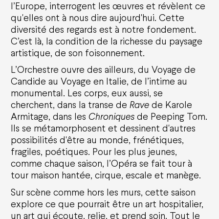
l’Europe, interrogent les œuvres et révèlent ce
Private sponsors
Projects
qu'elles ont à nous dire aujourd'hui. Cette
They support us
diversité des regards est à notre fondement.
C’est là, la condition de la richesse du paysage
Subscriptions and offers
artistique, de son foisonnement.
L’Orchestre ouvre des ailleurs, du Voyage de
Subscriptions
Gift cards
Candide au Voyage en Italie, de l’intime au
Shop
monumental. Les corps, eux aussi, se
Family offers
cherchent, dans la transe de
Rave
de Karole
Groups and companies offers
Young offers
Armitage, dans les
Chroniques
de Peeping Tom.
Ils se métamorphosent et dessinent d'autres
Practical information
possibilités d'être au monde, frénétiques,
fragiles, poétiques. Pour les plus jeunes,
How to book
comme chaque saison, l’Opéra se fait tour à
Ticket prices and seating plans
tour maison hantée, cirque, escale et manège.
Your visit
Visites guidées
Sur scène comme hors les murs, cette saison
Carpooling
Accessibility
explore ce que pourrait être un art hospitalier,
Privatisation
un art qui écoute, relie, et prend soin. Tout le
FAQ