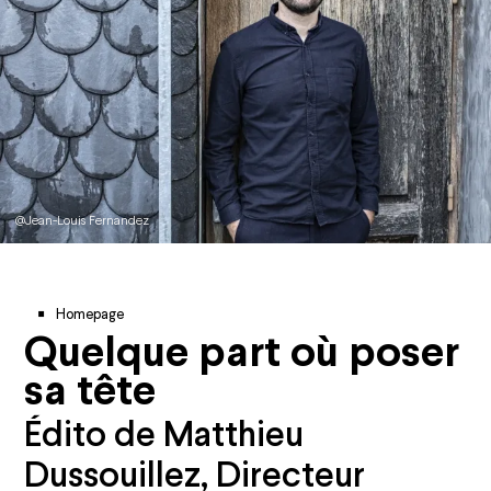
@Jean-Louis Fernandez
Breadcrumb
Homepage
Quelque part où poser
sa tête
Édito de Matthieu
Dussouillez, Directeur