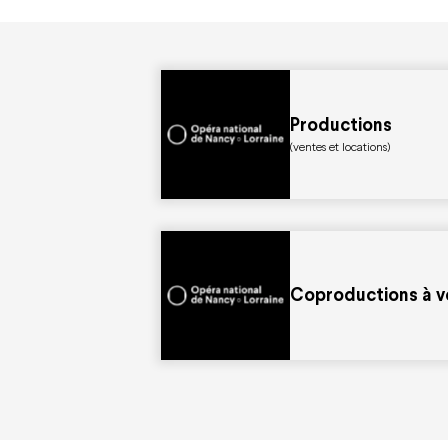
Nous soutenir
Offres
Entreprises
Abonneme
Particuliers
Cartes ca
Les projets à soutenir
Offre fami
Ils nous soutiennent
Offres gro
Offres jeun
Productions
(ventes et locations)
Espace Pro
Nous rejoindre
Espace Presse
Marchés publics
Co-mob
Coproductions à v