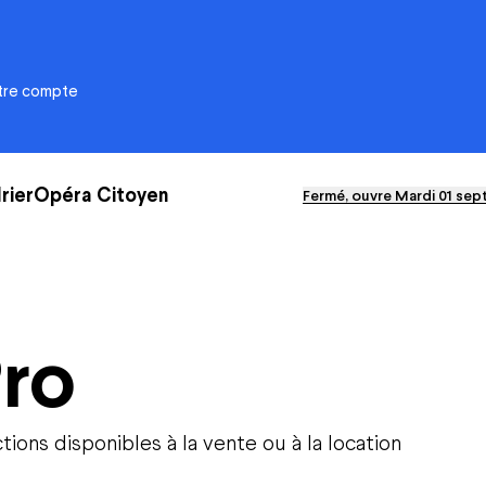
otre compte
rier
Opéra Citoyen
Fermé, ouvre Mardi 01 sep
ational de Nancy-
Opéra Citoyen
e
Éducation
ro
Solidarités
Écoresponsabilité
s-nous ?
Le CFA
ra Xperience
Émergence artistique
ivités et délibérations
ons disponibles à la vente ou à la location