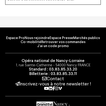
Espace Pro
Nous rejoindre
Espace Presse
Marchés publics
Co-mobilité
Retrouver vos commandes
J'ai un code promo
Opéra national de Nancy-Lorraine
1, rue Sainte-Catherine - 54000 Nancy FRANCE
Standard : 03.83.85.33.20
Billetterie : 03.83.85.33.11
Contact
Inscrivez-vous à notre newsletter !
Youtube
Linkedin
Facebook
Instagram
Vimeo
Espace Pro
Nous rejoindre
Espace Presse
Marchés publics