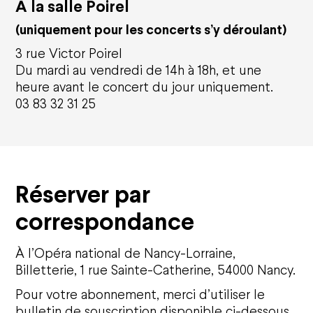
À la salle Poirel
(uniquement pour les concerts s’y déroulant)
Actualités
3 rue Victor Poirel
Du mardi au vendredi de 14h à 18h, et une
Nous soutenir
heure avant le concert du jour uniquement.
03 83 32 31 25
Entreprises
Particuliers
Les projets à soutenir
Ils nous soutiennent
Offres et abonnements
Réserver par
Abonnements
correspondance
Cartes cadeaux
Offre famille
Offres groupes et entreprises
À l’Opéra national de Nancy-Lorraine,
Offres jeunes / étudiants / -30 ans
Billetterie, 1 rue Sainte-Catherine, 54000 Nancy.
Pour votre abonnement, merci d’utiliser le
Infos pratiques
bulletin de souscription disponible ci-dessous.