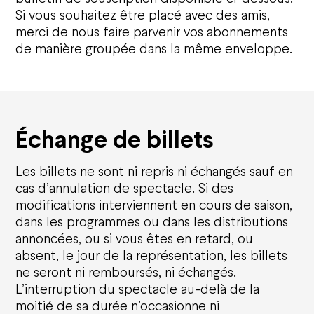
Comment réserver
Si vous souhaitez être placé avec des amis,
Tarifs et plans de salle
merci de nous faire parvenir vos abonnements
Préparer votre venue
de manière groupée dans la même enveloppe.
Visites guidées
Co-mobilité
Accessibilité
Location d'espaces
FAQ
Échange de billets
Les billets ne sont ni repris ni échangés sauf en
cas d’annulation de spectacle. Si des
modifications interviennent en cours de saison,
dans les programmes ou dans les distributions
annoncées, ou si vous êtes en retard, ou
absent, le jour de la représentation, les billets
ne seront ni remboursés, ni échangés.
L’interruption du spectacle au-delà de la
moitié de sa durée n’occasionne ni