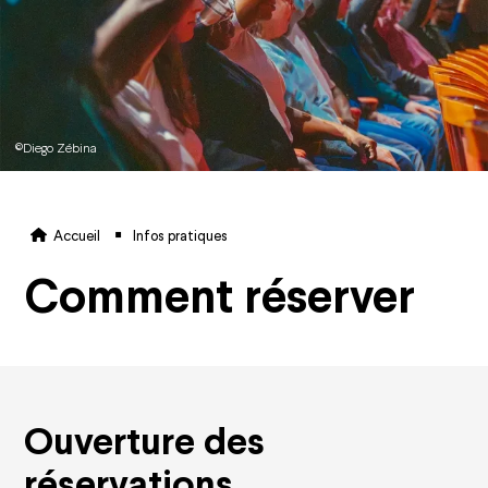
©Diego Zébina
Fil d'Ariane
Accueil
Infos pratiques
Comment réserver
Ouverture des
réservations