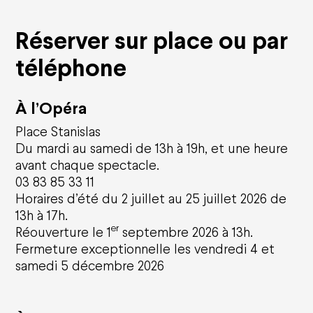
Réserver sur place ou par
téléphone
Calendrier
À l’Opéra
Opéra national de Nancy-Lorraine
Place Stanislas
Du mardi au samedi de 13h à 19h, et une heure
L'histoire
avant chaque spectacle.
Qui sommes-nous ?
Nancy Opéra Xperience
03 83 85 33 11
Bilan d'activités et délibérations
Horaires d’été du 2 juillet au 25 juillet 2026 de
13h à 17h.
Opéra Citoyen
er
Réouverture le 1
septembre 2026 à 13h.
Fermeture exceptionnelle les vendredi 4 et
Éducation
samedi 5 décembre 2026
Solidarités
Écoresponsabilité
Le CFA
Émergence artistique