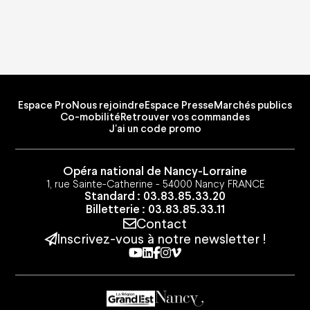
Comment réserver
Tarifs et plans de salle
Préparer votre venue
Visites guidées
Co-mobilité
Accessibilité
Location d'espaces
FAQ
Espace Pro
Nous rejoindre
Espace Presse
Marchés publics
Co-mobilité
Retrouver vos commandes
J'ai un code promo
Opéra national de Nancy-Lorraine
1, rue Sainte-Catherine - 54000 Nancy FRANCE
Standard : 03.83.85.33.20
Billetterie : 03.83.85.33.11
Contact
Inscrivez-vous à notre newsletter !
Youtube
Linkedin
Facebook
Instagram
Vimeo
Espace Pro
Nous rejoindre
Espace Presse
Marchés publics
Co-mobilité
Retrouver vos commandes