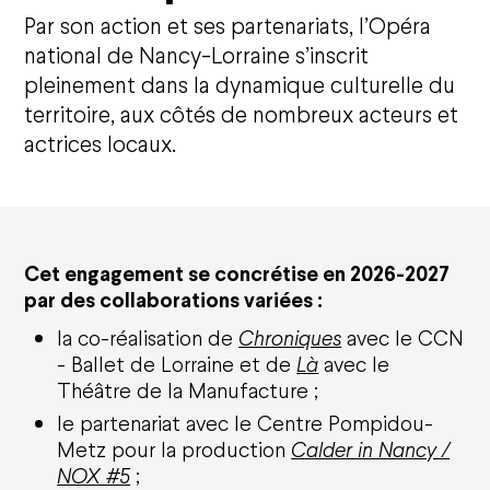
Par son action et ses partenariats, l’Opéra
national de Nancy-Lorraine s’inscrit
pleinement dans la dynamique culturelle du
territoire, aux côtés de nombreux acteurs et
Calendrier
actrices locaux.
Opéra national de Nancy-Lorraine
L'histoire
Qui sommes-nous ?
Cet engagement se concrétise en 2026-2027
Nancy Opéra Xperience
Bilan d'activités et délibérations
par des collaborations variées :
la co-réalisation de
Chroniques
avec le CCN
Opéra Citoyen
- Ballet de Lorraine et de
Là
avec le
Théâtre de la Manufacture ;
Éducation
Solidarités
le partenariat avec le Centre Pompidou-
Écoresponsabilité
Metz pour la production
Calder in Nancy /
Le CFA
NOX #5
;
Émergence artistique