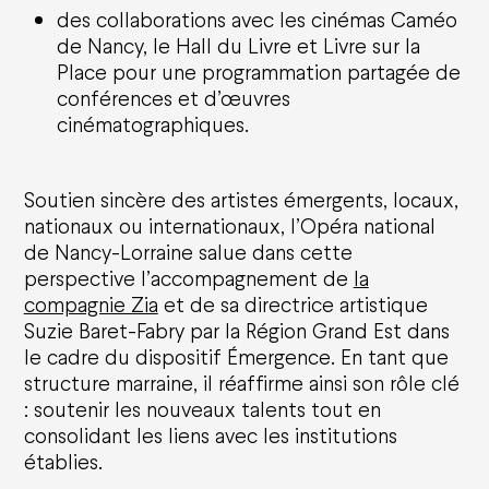
des collaborations avec les cinémas Caméo
Actualités
de Nancy, le Hall du Livre et Livre sur la
Place pour une programmation partagée de
conférences et d’œuvres
Nous soutenir
cinématographiques.
Entreprises
Particuliers
Les projets à soutenir
Soutien sincère des artistes émergents, locaux,
Ils nous soutiennent
nationaux ou internationaux, l’Opéra national
de Nancy-Lorraine salue dans cette
Offres et abonnements
perspective l’accompagnement de
la
compagnie Zia
et de sa directrice artistique
Abonnements
Suzie Baret-Fabry par la Région Grand Est dans
Cartes cadeaux
le cadre du dispositif Émergence. En tant que
Offre famille
Offres groupes et entreprises
structure marraine, il réaffirme ainsi son rôle clé
Offres jeunes / étudiants / -30 ans
: soutenir les nouveaux talents tout en
consolidant les liens avec les institutions
Infos pratiques
établies.