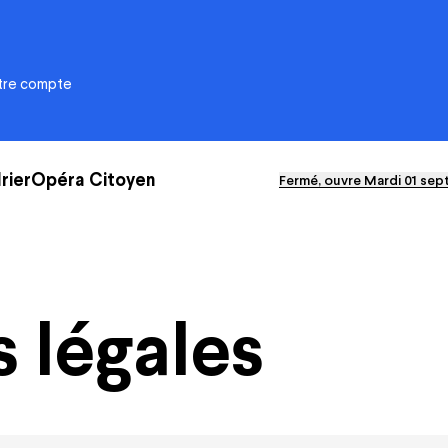
otre compte
rier
Opéra Citoyen
Fermé, ouvre Mardi 01 sep
ational de Nancy-
Opéra Citoyen
e
Éducation
 légales
Solidarités
Écoresponsabilité
s-nous ?
Le CFA
ra Xperience
Émergence artistique
ivités et délibérations