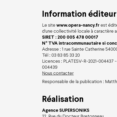
Nous soutenir
Offres
Information éditeur
Entreprises
Abonneme
Particuliers
Cartes ca
Les projets à soutenir
Offre fami
Le site
www.opera-nancy.fr
est édit
Ils nous soutiennent
Offres gro
Offres jeun
d'une collectivité locale à caractère a
SIRET : 200 005 478 00017
N° TVA intracommunautaire si con
Adresse : 1 rue Sainte Catherine 54
Tél : 03 83 85 33 20
Licences :
PLATESV-R-2021-004437 -
004439
Espace Pro
Nous rejoindre
Espace Presse
Marchés publics
Co-mob
Nous contacter
Responsable de la publication : Matth
Réalisation
Agence SUPERSONIKS
22, Rue du Docteur Bretonneau