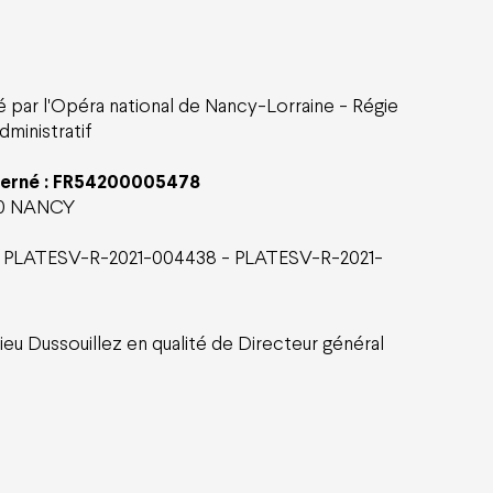
 et abonnements
Infos pratiques
nts
Comment réserver
deaux
Tarifs et plans de salle
lle
Préparer votre venue
é par l'Opéra national de Nancy-Lorraine - Régie
upes et entreprises
Visites guidées
es / étudiants / -30 ans
Co-mobilité
dministratif
Accessibilité
Location d'espaces
FAQ
cerné : FR54200005478
000 NANCY
 PLATESV-R-2021-004438 - PLATESV-R-2021-
Contact
ilité
Retrouver vos commandes
J'ai un code promo
ieu Dussouillez en qualité de Directeur général