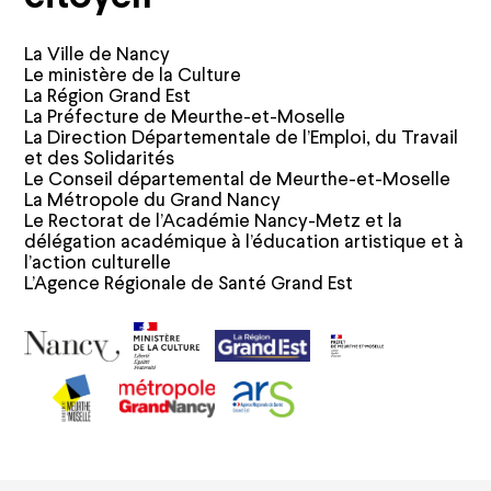
Entreprises
Particuliers
Les projets à soutenir
La Ville de Nancy
Ils nous soutiennent
Le ministère de la Culture
La Région Grand Est
La Préfecture de Meurthe-et-Moselle
Offres et abonnements
La Direction Départementale de l’Emploi, du Travail
et des Solidarités
Le Conseil départemental de Meurthe-et-Moselle
Abonnements
Cartes cadeaux
La Métropole du Grand Nancy
Offre famille
Le Rectorat de l’Académie Nancy-Metz et la
Offres groupes et entreprises
délégation académique à l’éducation artistique et à
Offres jeunes / étudiants / -30 ans
l’action culturelle
L’Agence Régionale de Santé Grand Est
Infos pratiques
Comment réserver
Tarifs et plans de salle
Préparer votre venue
Visites guidées
Co-mobilité
Accessibilité
Location d'espaces
FAQ