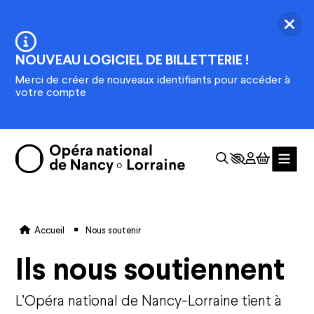
Aller au contenu principal
Ferm
Information :
NOUVEAU LOGICIEL DE BILLETTERIE !
Merci de créer de nouveaux identifiants pour accéder à
votre compte
Fil d'Ariane
Accueil
Nous soutenir
Ils nous soutiennent
L’Opéra national de Nancy-Lorraine tient à