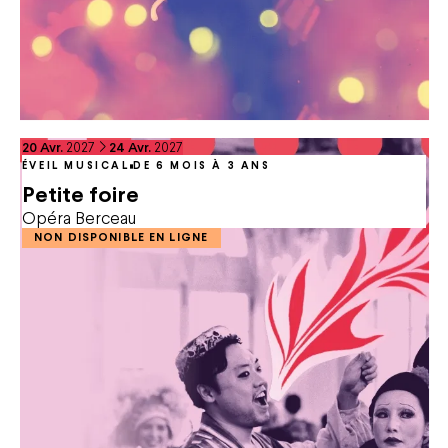
du
avril
au
avril
20
Avr.
2027
24
Avr.
2027
ÉVEIL MUSICAL
DE 6 MOIS À 3 ANS
Petite foire
Opéra Berceau
NON DISPONIBLE EN LIGNE