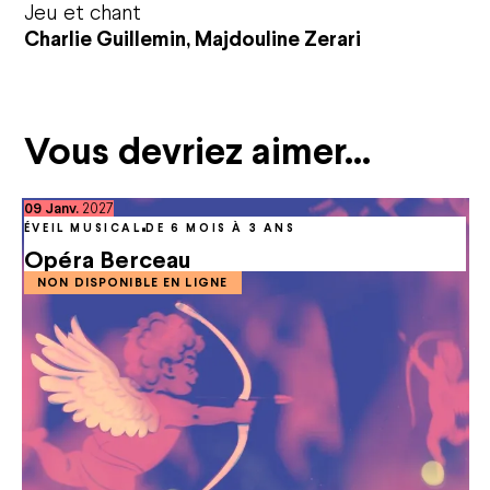
Jeu et chant
Charlie Guillemin, Majdouline Zerari
Actualités
Nous soutenir
Vous devriez aimer…
Entreprises
Particuliers
Les projets à soutenir
janvier
09
Janv.
2027
Ils nous soutiennent
ÉVEIL MUSICAL
DE 6 MOIS À 3 ANS
Opéra Berceau
Offres et abonnements
NON DISPONIBLE EN LIGNE
Abonnements
Cartes cadeaux
Offre famille
Offres groupes et entreprises
Offres jeunes / étudiants / -30 ans
Infos pratiques