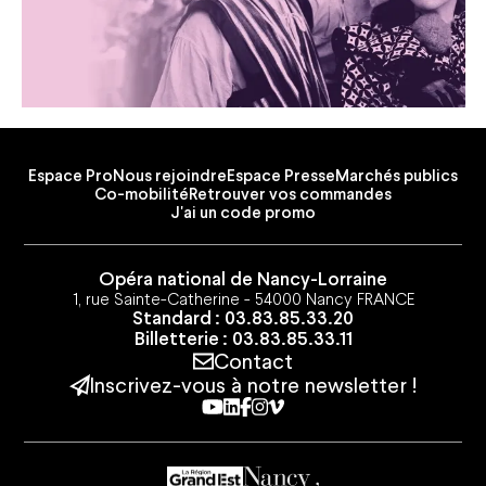
Espace Pro
Nous rejoindre
Espace Presse
Marchés publics
Co-mobilité
Retrouver vos commandes
J'ai un code promo
Opéra national de Nancy-Lorraine
1, rue Sainte-Catherine - 54000 Nancy FRANCE
Standard : 03.83.85.33.20
Billetterie : 03.83.85.33.11
Contact
Inscrivez-vous à notre newsletter !
Youtube
Linkedin
Facebook
Instagram
Vimeo
Espace Pro
Nous rejoindre
Espace Presse
Marchés publics