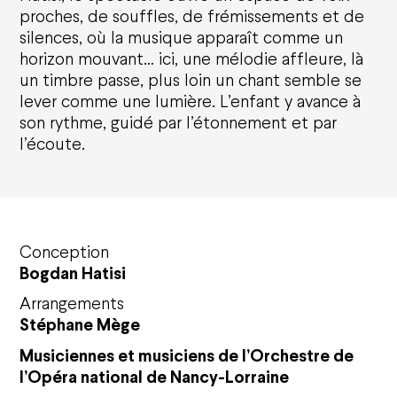
proches, de souffles, de frémissements et de
silences, où la musique apparaît comme un
horizon mouvant… ici, une mélodie affleure, là
un timbre passe, plus loin un chant semble se
lever comme une lumière. L’enfant y avance à
Calendrier
son rythme, guidé par l’étonnement et par
l’écoute.
Opéra national de Nancy-Lorraine
L'histoire
Qui sommes-nous ?
Nancy Opéra Xperience
Bilan d'activités et délibérations
Conception
Bogdan Hatisi
Opéra Citoyen
Arrangements
Stéphane Mège
Éducation
Solidarités
Musiciennes et musiciens de l’Orchestre de
Écoresponsabilité
l’Opéra national de Nancy-Lorraine
Le CFA
Émergence artistique