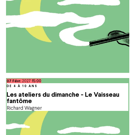
février
07
Févr.
2027
15:00
DE 4 À 10 ANS
Les ateliers du dimanche - Le Vaisseau
fantôme
Richard Wagner