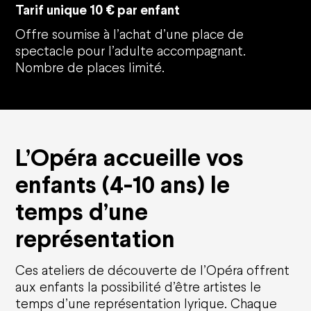
Tarif unique 10 € par enfant
Offre soumise à l’achat d’une place de
spectacle pour l’adulte accompagnant.
Nombre de places limité.
L’Opéra accueille vos
enfants (4-10 ans) le
temps d’une
représentation
Ces ateliers de découverte de l’Opéra offrent
Calendrier
aux enfants la possibilité d’être artistes le
temps d’une représentation lyrique. Chaque