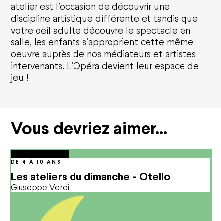
atelier est l’occasion de découvrir une
Opéra national de Nancy-Lorraine
discipline artistique différente et tandis que
votre oeil adulte découvre le spectacle en
L'histoire
Qui sommes-nous ?
salle, les enfants s’approprient cette même
Nancy Opéra Xperience
oeuvre auprès de nos médiateurs et artistes
Bilan d'activités et délibérations
intervenants. L’Opéra devient leur espace de
jeu !
Opéra Citoyen
Éducation
Solidarités
Écoresponsabilité
Vous devriez aimer…
Le CFA
Émergence artistique
octobre
04
Oct.
2026
15:00
Actualités
DE 4 À 10 ANS
Les ateliers du dimanche - Otello
Giuseppe Verdi
Nous soutenir
Entreprises