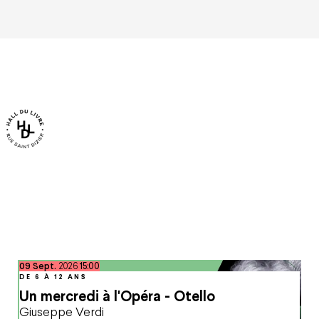
septembre
09
Sept.
2026
15:00
DE 6 À 12 ANS
Un mercredi à l'Opéra - Otello
Giuseppe Verdi