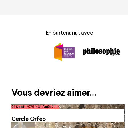
En partenariat avec
Vous devriez aimer…
du
septembre
au
août
01
Sept.
2026
31
Août
2027
Cercle Orfeo