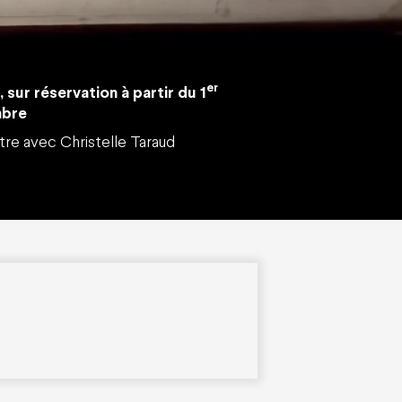
er
, sur réservation à partir du 1
bre
re avec Christelle Taraud
Youtube
Linkedin
Facebo
Instag
Vim
Inscrivez-vous à notre newsletter !