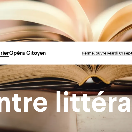
otre compte
rier
Opéra Citoyen
Fermé, ouvre Mardi 01 sep
ational de Nancy-
Opéra Citoyen
e
tre littéra
Éducation
Solidarités
Écoresponsabilité
s-nous ?
Le CFA
ra Xperience
Émergence artistique
ivités et délibérations