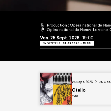
Nous soutenir
Offres
Entreprises
Abonneme
Particuliers
Cartes ca
Les projets à soutenir
Offre fami
Ils nous soutiennent
Offres gro
Production : Opéra national de Nan
Offres jeun
Opéra national de Nancy-Lorraine
,
Ven.
25
Sept.
2026
19:00
EN VENTE LE : 01.09.2026 – 13:00
Espace Pro
Nous rejoindre
Espace Presse
Marchés publics
Co-mob
du
septembre
au
octo
26
Sept.
2026
04
Oct.
Otello
Verdi