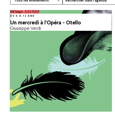
septembre
09
Sept.
2026
15:00
DE 6 À 12 ANS
Un mercredi à l'Opéra - Otello
Giuseppe Verdi
Espace Pro
Nous rejoindre
Espace Presse
Marchés publics
Co-mob