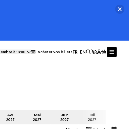
Ferm
Actualités
tembre à 13:00
Acheter vos billets
Avr.
Mai
Juin
Juil.
2027
2027
2027
2027