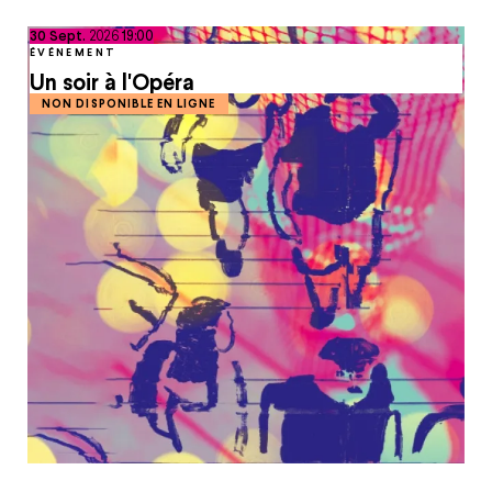
septembre
30
Sept.
2026
19:00
ÉVÉNEMENT
Un soir à l'Opéra
NON DISPONIBLE EN LIGNE