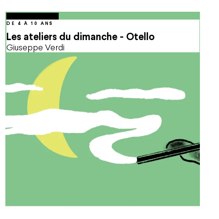
octobre
04
Oct.
2026
15:00
DE 4 À 10 ANS
Les ateliers du dimanche - Otello
Giuseppe Verdi