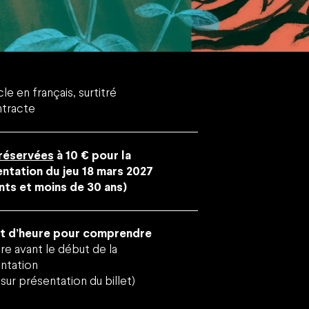
Youtube
Linkedin
Facebo
Instag
Vim
Inscrivez-vous à notre newsletter !
e en français, surtitré
tracte
 réservées
à 10 € pour la
ntation du jeu 18 mars 2027
nts et moins de 30 ans)
rt d’heure pour comprendre
re avant le début de la
ntation
, sur présentation du billet)