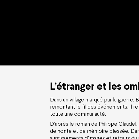
L’étranger et les o
Dans un village marqué par la guerre,
remontant le fil des événements, il retr
toute une communauté.
D’après le roman de Philippe Claudel,
de honte et de mémoire blessée. Dans
surgissements d’images et retours du p