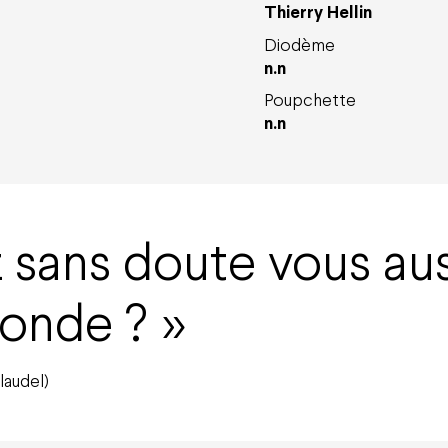
Thierry Hellin
Diodème
n.n
Poupchette
n.n
sans doute vous aus
onde ?
laudel)