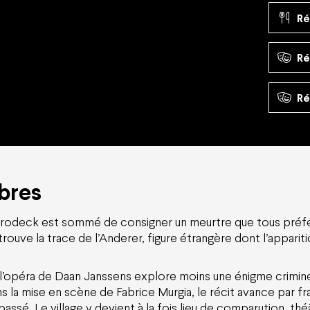
Ré
Ré
Ré
mbres
 Brodeck est sommé de consigner un meurtre que tous préfér
ouve la trace de l’Anderer, figure étrangère dont l’apparition
 l’opéra de Daan Janssens explore moins une énigme crimine
 la mise en scène de Fabrice Murgia, le récit avance par f
assé. Le village y devient à la fois lieu de comparution, th