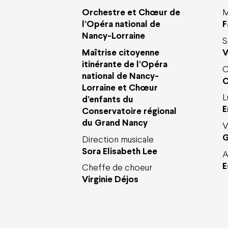
Orchestre et Chœur de
M
l’Opéra national de
F
Nancy-Lorraine
S
Maîtrise citoyenne
V
itinérante de l’Opéra
C
national de Nancy-
C
Lorraine et Chœur
L
d’enfants du
E
Conservatoire régional
du Grand Nancy
V
G
Direction musicale
Sora Elisabeth Lee
A
E
Cheffe de choeur
Virginie Déjos