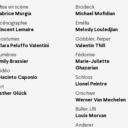
ise en scène
Brodeck
abrice Murgia
Michael Mofidian
cénographie
Emélia
incent Lemaire
Melody Louledjian
ostumes
Göbbler, Peiper
lara Peluffo Valentini
Valentin Thill
umières
Fédorine
mily Brassier
Marie-Juliette
Ghazarian
idéo
iacinto Caponio
Schloss
Lionel Peintre
rt
sther Glück
Orschwir
Werner Van Mechelen
Büller, Ulli
Louis Morvan
Anderer