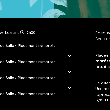
Location d'espaces
FAQ
Contact
ilité
Retrouver vos commandes
J'ai un code promo
cy-Lorraine
2h30
Spectacl
Avec en
de Salle
• Placement numéroté
Places
représe
de Salle
• Placement numéroté
(étudia
de Salle
• Placement numéroté
Le qua
Une heu
de Salle
• Placement numéroté
représe
(gratuit