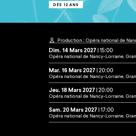
DÈS 12 ANS
Espace Pro
Nous rejoindre
Espace Presse
Marchés publics
Co-mob
Production : Opéra national de Nan
Dim.
14
Mars
2027
15:00
Opéra national de Nancy-Lorraine
,
Gran
Mar.
16
Mars
2027
20:00
Opéra national de Nancy-Lorraine
,
Gran
Jeu.
18
Mars
2027
20:00
Opéra national de Nancy-Lorraine
,
Gran
Sam.
20
Mars
2027
17:00
Opéra national de Nancy-Lorraine
,
Gran