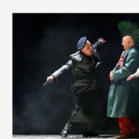
Brodeck
à l'Opera Ballet Vlaanderen © Annemie Augustijns