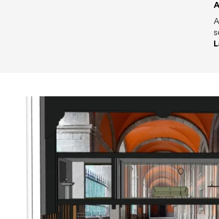
A
A
s
L