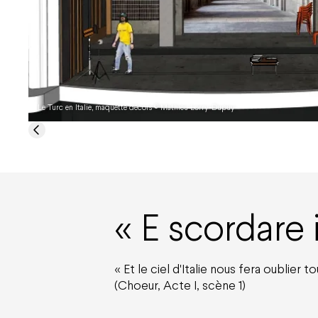
Le Turc en Italie, maquette décors © Mathieu Lorry-Dupuy
E scordare i
« Et le ciel d'Italie nous fera oublier t
(Choeur, Acte I, scène 1)