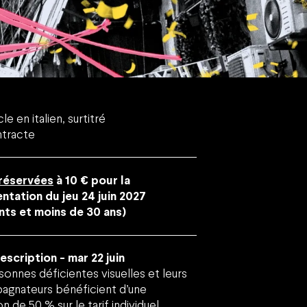
Youtube
Linkedin
Facebo
Instag
Vim
Inscrivez-vous à notre newsletter !
e en italien, surtitré
tracte
 réservées
à 10 € pour la
ntation du jeu 24 juin 2027
nts et moins de 30 ans)
scription - mar 22 juin
sonnes déficientes visuelles et leurs
gnateurs bénéficient d’une
n de 50 % sur le tarif individuel