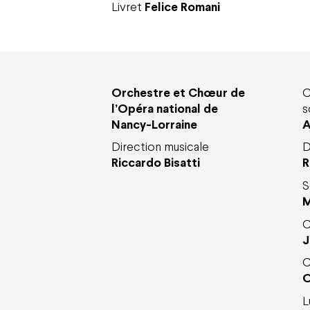
Livret
Felice Romani
Orchestre et Chœur de
C
l’Opéra national de
s
Nancy-Lorraine
A
Direction musicale
D
Riccardo Bisatti
R
S
M
C
J
C
O
L