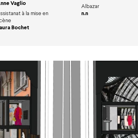
nne Vaglio
Albazar
ssistanat à la mise en
n.n
cène
aura Bochet