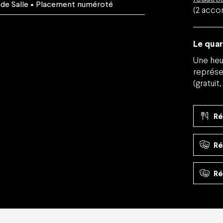
de Salle
• Placement numéroté
(2 acco
Le qua
Une heu
représe
(gratuit
Ré
Ré
Ré