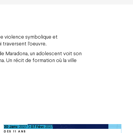
e violence symbolique et
 traversent l’oeuvre.
nde Maradona, un adolescent voit son
. Un récit de formation où la ville
du
janvier
au
février
30
Janv.
2027
07
Févr.
2027
DÈS 11 ANS