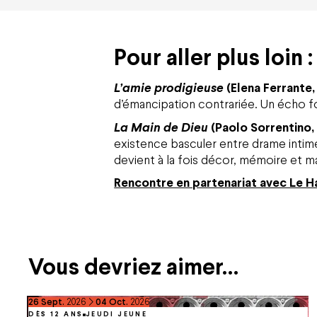
Pour aller plus loin :
L’amie prodigieuse
(Elena Ferrante,
d’émancipation contrariée. Un écho fo
La Main de Dieu
(Paolo Sorrentino,
existence basculer entre drame intime,
devient à la fois décor, mémoire et ma
Rencontre en partenariat avec Le Ha
Vous devriez aimer…
du
septembre
au
octobre
26
Sept.
2026
04
Oct.
2026
DÈS 12 ANS
JEUDI JEUNE