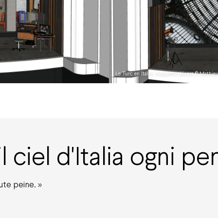
Le Turc en Italie, maquette décors © Mathi
l ciel d'Italia ogni pen
oute peine. »