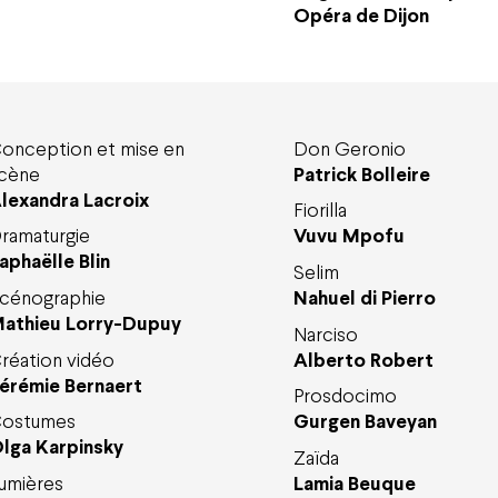
Opéra de Dijon
onception et mise en
Don Geronio
cène
Patrick Bolleire
lexandra Lacroix
Fiorilla
ramaturgie
Vuvu Mpofu
aphaëlle Blin
Selim
cénographie
Nahuel di Pierro
athieu Lorry-Dupuy
Narciso
réation vidéo
Alberto Robert
érémie Bernaert
Prosdocimo
ostumes
Gurgen Baveyan
lga Karpinsky
Zaïda
umières
Lamia Beuque