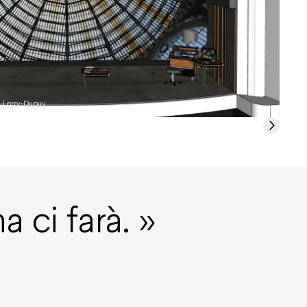
eu Lorry-Dupuy
Le Tu
a ci farà.