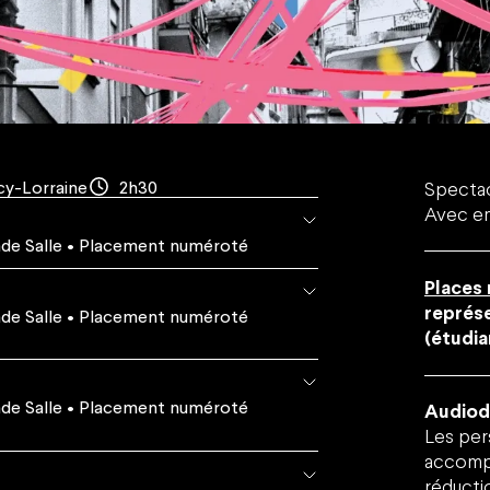
Location d'espaces
FAQ
Contact
ilité
Retrouver vos commandes
J'ai un code promo
cy-Lorraine
2h30
Spectacl
Avec en
de Salle
• Placement numéroté
Places
représe
de Salle
• Placement numéroté
(étudia
de Salle
• Placement numéroté
Audiode
Les per
accompa
réductio