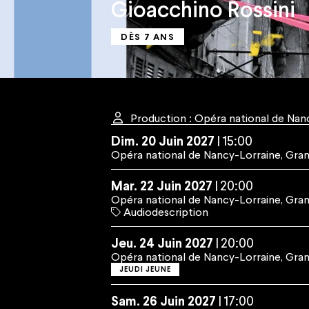
Gioacchino Rossini
DÈS 7 ANS
Espace Pro
Nous rejoindre
Espace Presse
Marchés publics
Co-mob
Production : Opéra national de Nan
Dim.
20
Juin
2027
15:00
Opéra national de Nancy-Lorraine
,
Gran
Mar.
22
Juin
2027
20:00
Opéra national de Nancy-Lorraine
,
Gran
Audiodescription
Jeu.
24
Juin
2027
20:00
Opéra national de Nancy-Lorraine
,
Gran
JEUDI JEUNE
Sam.
26
Juin
2027
17:00