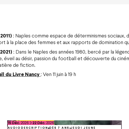
 2011)
: Naples comme espace de déterminismes sociaux, d
rt à la place des femmes et aux rapports de domination qui
 2021)
: Dans le Naples des années 1980, bercé par la lége
 éveil au désir, passion du football et découverte du cinéma
tière de fiction.
ll du Livre Nancy
: Ven 11 juin à 19 h
du
décembre
au
décembre
15
Déc.
2026
22
Déc.
2026
AUDIODESCRIPTION
DÈS 7 ANS
JEUDI JEUNE