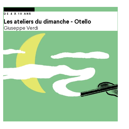
octobre
04
Oct.
2026
15:00
DE 4 À 10 ANS
Les ateliers du dimanche - Otello
Giuseppe Verdi