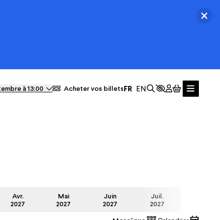
Ferm
Actualités
tembre à 13:00
Acheter vos billets
Avr.
Mai
Juin
Juil.
2027
2027
2027
2027