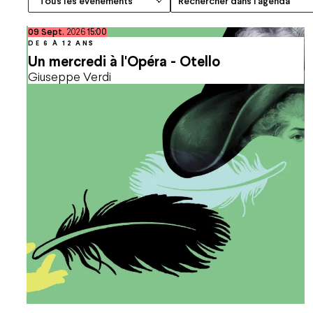
septembre
09
Sept.
2026
15:00
DE 6 À 12 ANS
Un mercredi à l'Opéra - Otello
Giuseppe Verdi
Espace Pro
Nous rejoindre
Espace Presse
Marchés publics
Co-mob