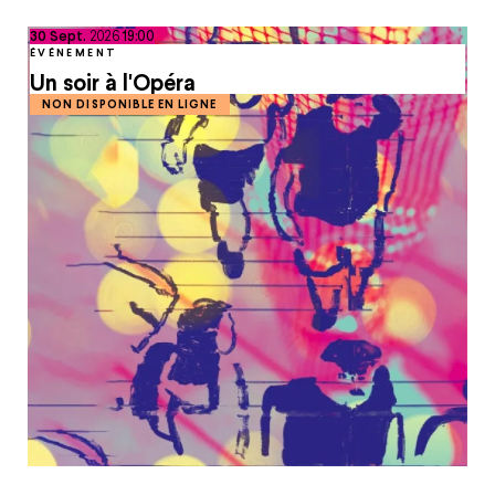
septembre
30
Sept.
2026
19:00
ÉVÉNEMENT
Un soir à l'Opéra
NON DISPONIBLE EN LIGNE