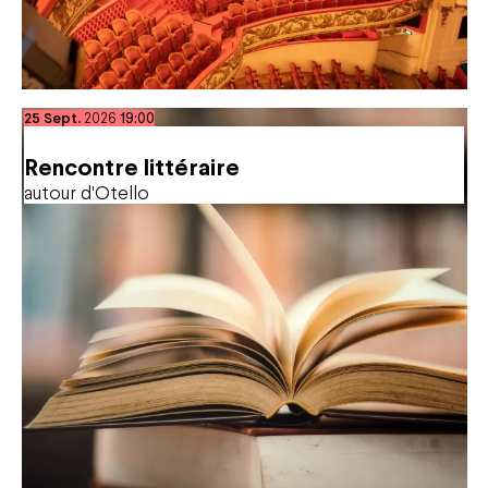
septembre
25
Sept.
2026
19:00
Rencontre littéraire
autour d'Otello