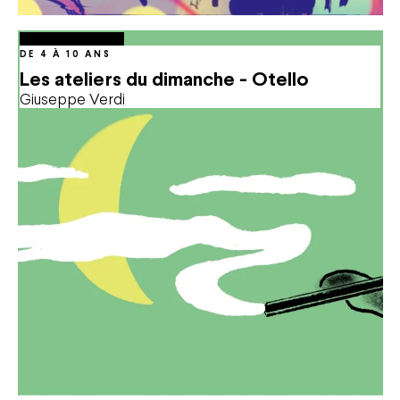
octobre
04
Oct.
2026
15:00
DE 4 À 10 ANS
Les ateliers du dimanche - Otello
Giuseppe Verdi