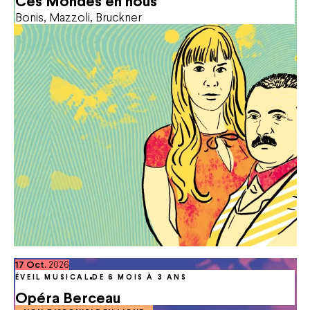
Ces Mondes en nous
Location d'espaces
Bonis, Mazzoli, Bruckner
FAQ
octobre
17
Oct.
2026
ÉVEIL MUSICAL
DE 6 MOIS À 3 ANS
Opéra Berceau