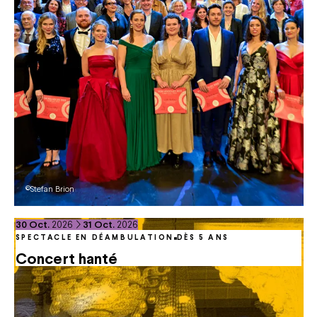
©Stefan Brion
du
octobre
au
octobre
30
Oct.
2026
31
Oct.
2026
SPECTACLE EN DÉAMBULATION
DÈS 5 ANS
Concert hanté