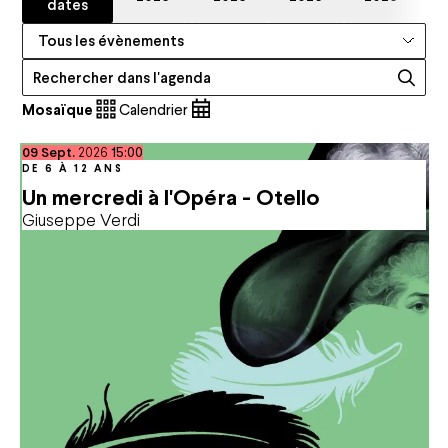
dates
Catégories
Recherche
Mosaïque
Calendrier
septembre
09
Sept.
2026
15:00
DE 6 À 12 ANS
Un mercredi à l'Opéra - Otello
Giuseppe Verdi