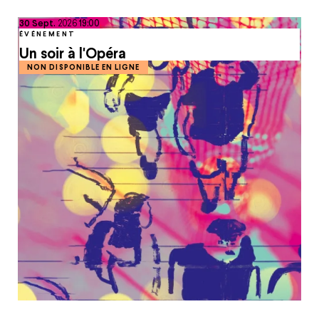
septembre
30
Sept.
2026
19:00
ÉVÉNEMENT
Un soir à l'Opéra
NON DISPONIBLE EN LIGNE