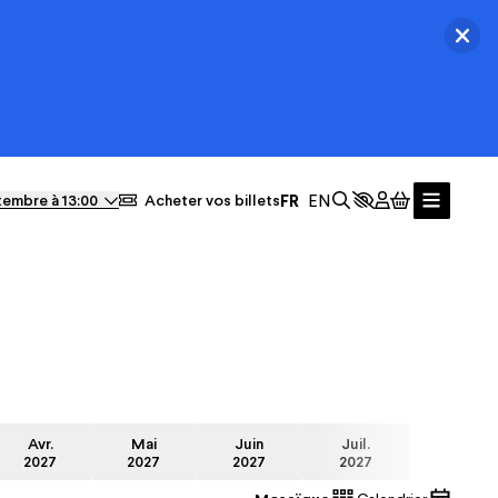
Ferm
Actualités
tembre à 13:00
Acheter vos billets
Avr.
Mai
Juin
Juil.
2027
2027
2027
2027