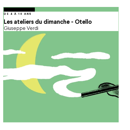
octobre
04
Oct.
2026
15:00
DE 4 À 10 ANS
Les ateliers du dimanche - Otello
Giuseppe Verdi