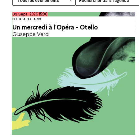
septembre
09
Sept.
2026
15:00
DE 6 À 12 ANS
Un mercredi à l'Opéra - Otello
Giuseppe Verdi
Espace Pro
Nous rejoindre
Espace Presse
Marchés publics
Co-mob