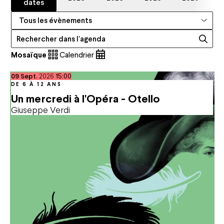
dates
Catégories
Recherche
Mosaïque
Calendrier
septembre
09
Sept.
2026
15:00
DE 6 À 12 ANS
Un mercredi à l'Opéra - Otello
Giuseppe Verdi