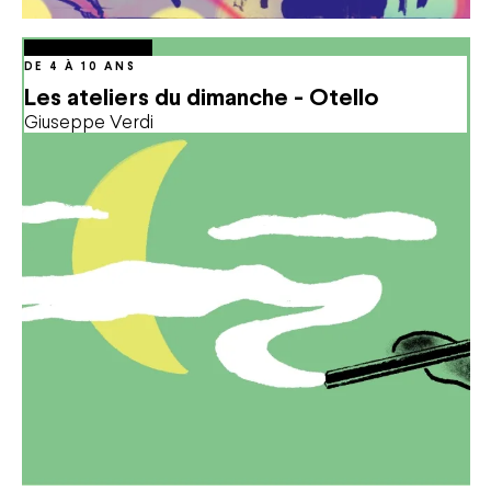
octobre
04
Oct.
2026
15:00
DE 4 À 10 ANS
Les ateliers du dimanche - Otello
Giuseppe Verdi