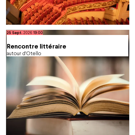
septembre
25
Sept.
2026
19:00
Rencontre littéraire
autour d'Otello