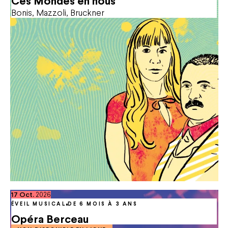
Ces Mondes en nous
Location d'espaces
Bonis, Mazzoli, Bruckner
FAQ
octobre
17
Oct.
2026
ÉVEIL MUSICAL
DE 6 MOIS À 3 ANS
Opéra Berceau