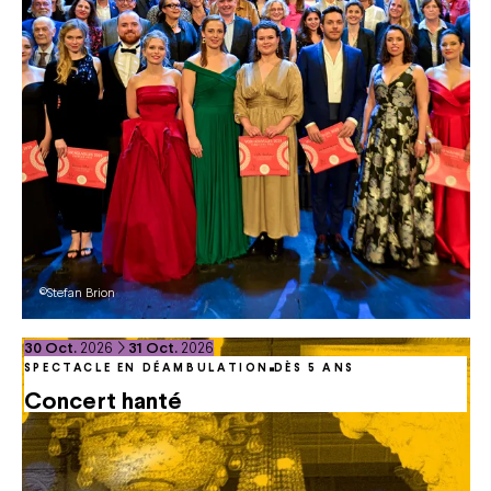
©Stefan Brion
du
octobre
au
octobre
30
Oct.
2026
31
Oct.
2026
SPECTACLE EN DÉAMBULATION
DÈS 5 ANS
Concert hanté